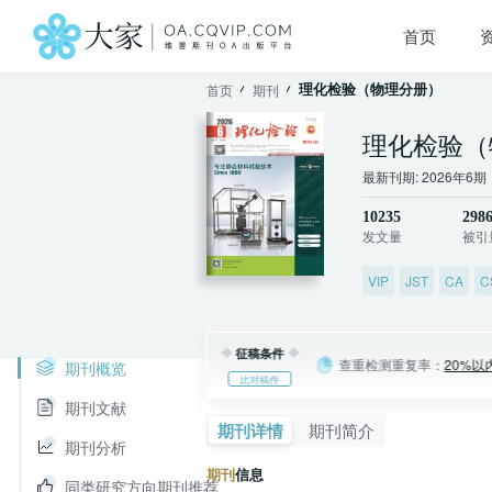
首页
理化检验（物理分册）
首页
期刊
理化检验（
最新刊期: 2026年6期
10235
298
发文量
被引
VIP
JST
CA
C
征稿条件
查重检测重复率：
20%以
期刊概览
比对稿件
期刊文献
期刊详情
期刊简介
期刊分析
期刊
信息
同类研究方向期刊推荐