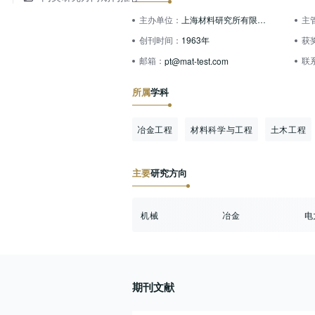
主办单位：
上海材料研究所有限公司
主
创刊时间：
1963年
获
邮箱：
联
pt@mat-test.com
所属
学科
冶金工程
材料科学与工程
土木工程
主要
研究方向
机械
冶金
电
期刊文献