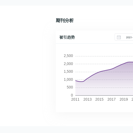
相关安全标准的制定,但目前行业内
明:200℃低温回火时,强磁场显著影
程中,折叠尖端扩展,最终形成了较深
仍缺乏有效的测试方法及针对闪光灯
响了M6C型碳化物的析出形貌,显示
的淬火裂纹。
设计参数的系统研究。为推动闪光灯
期刊分析
出较强的球化作用和晶粒细化作用;
技术的发展、完善相关标准的验证方
随着磁场强度的增大,球化作用呈逐
法,研究了自行车闪光灯的测试原
被引趋势
渐增强的趋势,碳化物平均尺寸逐渐
理、关键参数,以及测试仪器与测试
减小;施加强磁场使M6C和MC型碳
方法,提出了利用照度计和示波器开
化物的析出数量明显增加,M2C型碳
展闪光灯测试的方案,并通过实际实
化物的析出数量显著减少;在回火过
例完成测试验证。同时,对影响闪光
程中施加磁场可以改善高速钢中碳化
灯有效光强的参数进行分析,最终得
物分布的不均匀性,为提高高速钢的
出了控制波形系数及光强峰值可提升
质量提供了一种可行性途径。
闪光灯的性能。