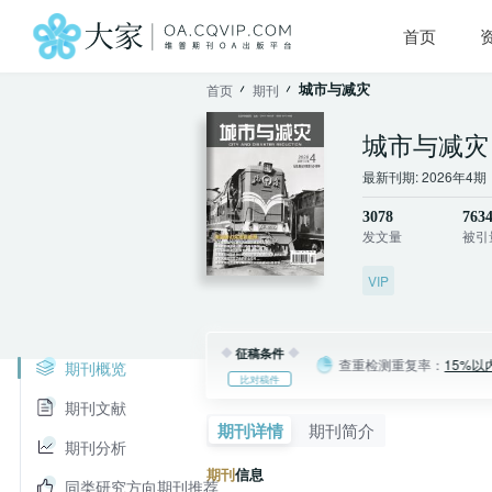
首页
城市与减灾
首页
期刊
城市与减灾
最新刊期: 2026年4期
3078
763
发文量
被引
VIP
征稿条件
查重检测重复率：
15%以
期刊概览
比对稿件
期刊文献
期刊详情
期刊简介
期刊分析
期刊
信息
同类研究方向期刊推荐