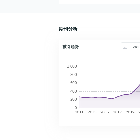
今年是唐山地震50周年,作为一名北
编和朋友们的一再要求,我仓促落笔,
京地震工作者,我对这次地震灾难记
恳请指正。百里疾驰寻震中1976年7
忆犹新,正是这次地震灾难改变了我
月28日凌晨3点多,北京突遭剧烈地
的专业取向,改变了我的人生轨迹,使
震,强烈程度无以复加。
期刊分析
我坚定了为减轻地震灾害贡献力量的
决心。1975年辽宁省海城7.3级地震
被引趋势
之后,我从西城区公交组调到了区地
震办公室工作。