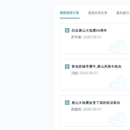
最新推荐文章
最受欢迎文章
最高被引
纪念唐山大地震50周年
罗华春
2026-08-01
摘要：
五十年前的7月28日凌晨3时42分,唐
夜色疾驰寻震中,唐山风雨今犹在
山发生7.8级强烈地震,百年工业城市
冯锐
2026-08-01
瞬间被夷为平地,造成24万人遇难、
16万人重伤。这是新中国成立以来
摘要：
全国最大的一次灾难,给唐山人民生
那桩尘封了50年的往事,一直是深埋
命财产造成巨大损失。地震发生后,
唐山大地震改变了我的职业取向
我心底不敢拨动的弦,生怕扰动长眠
党中央、国务院对唐山灾区极为关
商建民
2026-08-01
人的安宁;也是经常抽打我的皮鞭,让
怀,迅速成立了抗震救灾指挥机构。
我清醒和谨慎。或许,更是我的软弱,
摘要：
总没有勇气面对回忆的残酷……经主