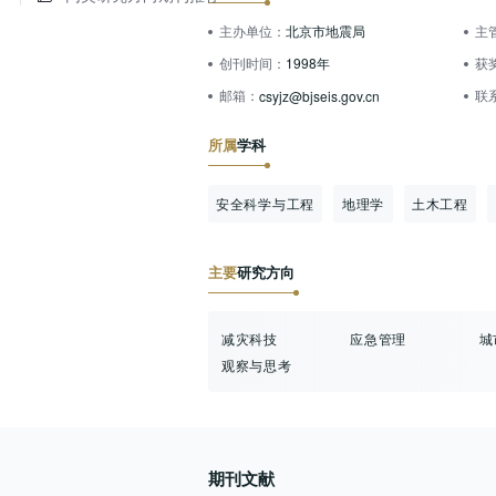
主办单位：
北京市地震局
主
创刊时间：
1998年
获
邮箱：
联
csyjz@bjseis.gov.cn
所属
学科
安全科学与工程
地理学
土木工程
主要
研究方向
减灾科技
应急管理
城
观察与思考
期刊文献