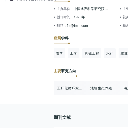
主办单位：
中国水产科学研究院渔业机械仪器研究所
主
创刊时间：
1973年
获
邮箱：
联
fm@fmiri.com
所属
学科
农学
工学
机械工程
水产
农业
主要
研究方向
工厂化循环水养殖
池塘生态养殖
海
期刊文献