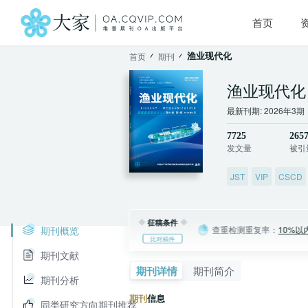
首页
渔业现代化
首页
期刊
渔业现代化
最新刊期: 2026年3期
7725
265
发文量
被引
JST
VIP
CSCD
征稿条件
期刊概览
查重检测重复率：
10%以
比对稿件
期刊文献
期刊详情
期刊简介
期刊分析
期刊
信息
同类研究方向期刊推荐