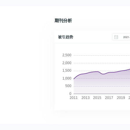
针对水产养殖系统对材料防腐防污、
的趋光阈值试验,通过视频解析与统
要内容。本研究采用狄克逊准则,通
生物安全性及表面低摩擦特性的严苛
计分析方法处理试验数据。结果显
过物理模型试验研究周长40 m的
要求,本研究甄选了6种具有优异抗污
示:全黑暗组鱼群随机分布(P>0.05);
HDPE圆形重力式网箱在4种方案单
期刊分析
损性能、环境友好性及广阔市场前景
光色选择中,绿光(43.12%
点系泊系统(1常用方式、2加水平底
的环保型防污涂料,具体包括环氧树
±3.67%)、蓝光(36.83%±3.41%)
框绳、3加系框绳重物、4加水平底
被引趋势
脂基系列(SA-0、SA-Ag、SA-P-
分布率显著高于红、黄光(P蓝色>黑
框绳和系框绳重物)下系泊绳最大张
Ag)与丙烯酸树脂基系列(SM-0、
色>红色>黄色;趋光性试验中,蓝、绿
力、主系框绳最大张力及容积保持率
SM-E、SM-E-Cu),作为研究对象。
光下鱼群趋向光源,红、黄光下回避;
与水流速度的关系。结果显示:系泊
通过测定上述涂料涂覆后养殖容器内
绿光阈值试验中,40 W(最大光照度
绳最大张力、主系框绳最大张力随着
的水流速度场分布及水体混合度变
为108 lx)组鱼群最密集分布于光源
水流速度的增加而增大,容积保持率
化,系统评估了不同涂层表面对水动
处,60 W、90 W组因强光回避。研
随着水流速度的增加而减小。方案2
力环境的影响。结果显示:与白玻璃
究表明,特定光色和光照度对大口黑
对主系框绳最大张力进行分配,减小
(空白对照)相比,该6种涂料都显著地
鲈具有很强的诱集效应,研究结果可
主系框绳最大张力,在水流速度为0.4
提升养殖容器底层的水流速度(水平
为光诱捕装置的设计提供技术依据。
m/s时,容积保持率较方案1可提高
流速),提高容器内水体的混匀度;能更
本研究所采用的方法,也可为其他品
20%;方案3可显著优化网箱的系泊绳
长效保持养殖水体均匀度,提高养殖
种鱼的光偏好性研究提供参考。
最大张力;方案4进一步减小了系泊绳
用水的利用率以及减少能源消耗。其
最大张力,同时对主系框绳最大张力
中,SA-P-Ag和SM-E-Cu涂料提升容
进行了更合理的分配,在水流速度为