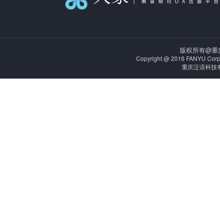
版权所有@重
Copyright @ 2016 FANYU Corporat
重庆泛语科技