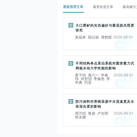
最新推荐文章
最受欢迎文章
最高被引
大口黑鲈的光色偏好与最适趋光照度
研究
袁福来
陈以钒
谭鹤群
2026-06-01
摘要：
以大口黑鲈成鱼为对象,探究其光色
不同结构单点系泊系统对圆形重力式
网箱水动力学性能的影响
偏好与最适趋光照度,旨在探讨利用
黄子怡
黄六一
毕春
2026-06-01
其光偏好性设计诱捕装置的可行性。
伟
何舒玥
李焕然
李
华勇
闫亚
试验首先采用圆形水槽(光色选择试
摘要：
验:红、黄、蓝、绿4色16 W LED
灯)研究大口黑鲈对不同光色的偏好
单点系泊圆形重力式网箱因对环境友
防污涂料对养殖容器中水流速度及水
体混合度的影响
性。在此基础上,利用矩形水槽(趋光
好等优点而得到广泛应用,不同结构
周万铠
鲁俊
卢光明
2026-06-01
性试验:同色灯;绿光阈值试验:12
单点系泊系统会对系泊绳最大张力、
徐永健
W、25 W、40 W、60 W、90 W
主系框绳最大张力及容积保持率产生
摘要：
LED灯)开展大口黑鲈对其偏好光色
较大的差异,是该类型网箱设计的重