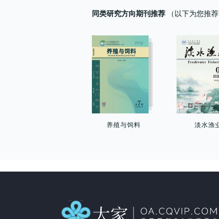
器底层流速的作用最好,较白玻璃分
0.4 m/s时,容积保持率较方案1可提
同类研究方向期刊推荐
（以下为您推荐
别提升了57.7%和95.8%。此
高22%。研究表明,方案4的优化效果
外,SA-P-Ag和SA-Ag都在4 h达到容
最佳,可为重力式网箱单点系泊系统
器内水体最大混匀率,分别为98.35%
的优化设计提供参考。
和96.45%;而SM-E和SM-E-Cu能在
2 h达到最大混匀率,分别为96.9%和
95.9%。比较SA和SM系列涂料,SM
系列涂料在提升混匀速度上较SA系
列涂料可缩短1~2 h内达到最大混匀
度,但从实现最大化混匀度上看,SA系
列涂料较SM平均提升0.7%,最大差
养殖与饲料
淡水渔
异可达4.9%。研究表明,SA和SM系
列涂料均可加速水体混匀、缩短混匀
时间并提高最大混匀度。其中SM在
混匀速率和效率上优于SA,而SA在达
到最大混匀度上优于SM。