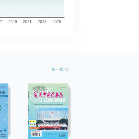
生儿DTI-ALPS值高于6~10日龄
经过筛选,共有2个DL特征、3个
量是否符合正态性,分别使用参数
儿(t=8.28,P<0.05),11~20日龄
omics特征构成Radscore,建立DL
独立样本t检验)和非参数检验
生儿DTI-ALPS值与21~28日龄
omics模型;临床模型中,体质量、胎
n-Whitney)进行比较。采用Fisher
新生儿差异无统计学意义
娩方式、胎膜早破、同族免疫性溶
验进行比例分析。采用
40,P=0.70);轻度HIE患儿DTI-
胆红素、血红蛋白和血小板是独立
ferroni校正检验连续变量的多重比
S值高于中度/重度HIE患儿
(OR=0.993~27.935)。DL
曲线下面积(area under the
6.5,P<0.05),中度与重度HIE患儿
iomics模型在训练集、测试集和内
e,AUC)评估初始T1 mapping鉴别
-ALPS值比较差异无统计学意义
的曲线下面积(area under the
HCM的效能。结果 28例FD患者中
.69,P=0.114);有脑损伤HIE患儿
e,AUC)为0.762~0.796;临床模型
室肥厚(left ventricular
换一批
ALPS值低于无脑损伤HIE患儿
为0.767~0.843;Nomogram模型
trophy,LVH)(86%),28例HCM患
08,P<0.05);DTI-ALPS值能区分
为0.873~0.916;不包含生化指标
LVH(100%),两者差异无统计学意
生儿(AUC=0.922,P<0.001)。结
gram模型的AUC为
=0.111)。而FD的左室侧壁厚度显
TI-ALPS成像技术显示缺氧缺血性脑
7~0.892。中介分析表明,血红蛋白
CM和HC组(P0.999)。然而,与
新生儿类淋巴系统异常。
红素、Radscore与BE间存在中
相比,FD基底下侧壁LGE(PA突变迟
,其中Radscore的中介效应分别占
脏表型FD患者与HCM患者。与
.70%和43.10%
相比,FD患者在CMR上具有心肌的
006,P=0.092)。结论 DL
1值特征性降低、左室基底段下侧
iomics模型联合不包含生化指标的
的LGE模式以及相对对称的