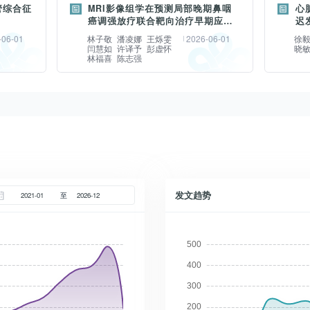
小血管病
目的 探讨基于MRI定量评估的脑白质高
目的 
管综合征
MRI影像组学在预测局部晚期鼻咽
心脏
的健康对照(healthy controls,HCs)。采
组学特
mal
信号(white matter
析(diff
癌调强放疗联合靶向治疗早期应答
迟
集静息态功能磁共振成像数据,基于图论
材料与
例,评估两
中的应用
应
统功能障
hyperintensity,WMH)在预测大脑中动
along 
-06-01
林子敬
潘凌娜
王烁雯
2026-06-01
徐
构建全脑功能网络,以年龄、性别、受教
童医学
构协变网
闫慧如
许译予
彭虚怀
晓
2024
脉(middle cerebral artery,MCA)闭塞
ALPS
林福喜
陈志强
育年限及平均帧位移为协变量,采用双样
至20
药物治疗
晕为主诉
急性缺血性脑卒中(acute ischemic
ische
摘要：
本t检验比较组间网络拓扑属性差异,并进
红素血
摘要：
治疗的
征并完
stroke,AIS)患者临床预后中的价值。材
生儿脑
一步采用偏Pearson/Spearman相关分
据,并
量成像
目的 探
疗的AD
目的 构建并验证一种融合临床特征与影
眼动、前
料与方法 回顾性分析2021年7月至2024
瞻性选
析评估网络指标与认知功能评分及临床血
Dens
TI)技术在
magne
在24个
像组学特征的多模态联合模型,用于预测
尽可能
年7月因MCA闭塞所致的AIS患者168
研究组
液指标的相关性。结果与HCs相
取T1
估中的应
c.6
,采用
局部晚期鼻咽癌(locally advanced
纳入资料
例。所有患者入院24 h内行CT灌注成像
足月新
比,T1DM患者整体认知功能及特定认知
息筛选特
程度及电
布雷病(
评分、特
nasopharyngeal carcinoma,LA-NPC)
VD患者
(computed tomography
行磁共
子域的功能下降(P<0.05);全局属性上,患
(Rad
前瞻性
型心肌病(
的变化。
患者接受调强放疗(intensity-
性头晕
perfusion,CTP)检查,收集不同阈值下的
(diff
者脑网络虽保留了“小世界”属性,但其全
归筛选
an Ⅰ
card
仁核、左
modulated radiotherapy,IMRT)联合靶
及情绪和
缺血体积(V_(Tmax>4 s)、V_(Tmax>6
描;通
发文趋势
至
局信息整合效率显著下降,特征路径长度
型。分
40例健
值。材
向治疗的早期应答。材料与方法 回顾性
头晕的患
s)、V_(Tmax>8 s)、V_(Tmax>10 s)
ALP
显著延长;同时,局部信息处理能力显著增
(留一
序列和
11月
构协变网
纳入121例接受调强放疗同步靶向治疗的
性头晕
及V_(CBF10 s)与V_(Tmax>6 s)之比。
ALP
强(P<0.05)。节点水平上,患者右侧颞上
Boots
出口三个
立医院
型结果显
LA-NPC患者,以治疗前后肿瘤三维体积
SVD
入院7 d内行颅脑磁共振检查检查,在T2
值特点。
极的节点聚类系数和节点局部效率显著增
临床和
ional
配的2
杏仁核
退缩率(tumor volume reduction
ness
液体衰减反转恢复(fluid-attenuated
于对照组
高(Bonferroni校正后P<0.05)。偏相关
较。分
异性分
康对照组
),多奈
rate,TVRR)≥47%为早期应答组
分,对两组
inversion recovery,FLAIR)序列上测量
龄HIE
分析显示,特征路径长度与命名得分
之间的
)、表观扩
所有患
率显著
(n=95),TVRR<47%为无应答组
管周围间
各区域WMH体积(侧脑室缘、侧脑室旁、
HIE新生
(r=-0.395,P=0.012)、高密度脂蛋白胆
红素血
采用3
仁核的
(n=26)。提取治疗前基线T2加权成像