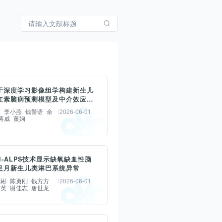
于深度学习影像组学构建新生儿
红素脑病预测模型及中介效应分
爽
李小燕
钱警语
余
2026-06-01
蒋威
董娴
基于深度学习影像组学(deep
TI-ALPS技术显示缺氧缺血性脑
ing-radiomics,DL Radiomics)开
足月新生儿类淋巴系统异常
证重度高胆红素血症患儿发生胆红
维彬
陈勇刚
钱方方
2026-06-01
启英
谢佳志
唐世龙
ilirubin encephalopathy,BE)
模型,并与传统临床模型进行效能
利用中介分析探索生化标记物-影像