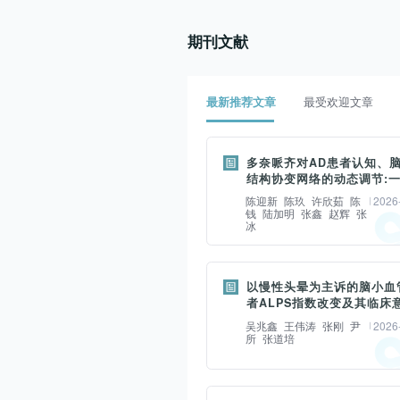
期刊文献
最新推荐文章
最受欢迎文章
多奈哌齐对AD患者认知、
结构协变网络的动态调节:
结构MRI的纵向研究
陈迎新
陈玖
许欣茹
陈
2026
钱
陆加明
张鑫
赵辉
张
冰
摘要：
目的 观察多奈哌齐治疗的阿尔茨
以慢性头晕为主诉的脑小血
者ALPS指数改变及其临床
(Alzheimer's disease,AD)
吴兆鑫
王伟涛
张刚
尹
2026
月的随访过程中认知功能、大脑
所
张道培
结构协变网络属性的动态变化,探
AD病程的长期影响。材料与方法
摘要：
分为横断面研究和药物治疗纵向