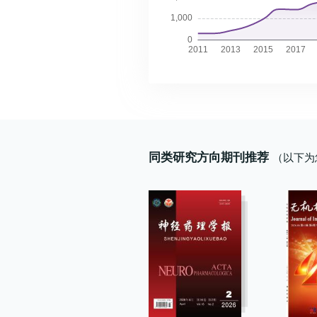
隙(along the perivascular
coefficient,ADC)、径向扩散系
萎缩速率显著减缓。协变网络的
space,ALPS)分析的评估方法
(radial diffusivity,RD)等参
指标均未表现出显著的交互效应
巴系统功能,分析ALPS与CSVD
像学参数与McGowan分级、电
多奈哌齐对AD患者的治疗是一个
荷及DHI的相关性。结果CSVD
的相关性,评价诊断效能。结果 
的过程,干预后全局网络属性呈现
晕组与CSVD不伴慢性头晕组患
管中段CSA[(19.85±5.32) vs.
提升趋势,随后可能激活认知关键
料差异无统计学意义(P>0.05)。
(8.24±1.86) mm^(2)]、RD值
网络指标,延缓认知衰退及疾病脑
伴慢性头晕组患者左右半球ALP
[(1.45±0.26)vs.(0.82±0.10)×1
但对全脑协变网络拓扑的长期影
较CSVD不伴慢性头晕组降低(左
mm^(2)/s]高于对照组,FA值
本研究为理解多奈哌齐调制AD病
侧:CSVD伴慢性头晕组
[(0.42±0.09)vs.(0.61±0.04)]
同类研究方向期刊推荐
（以下为
经影像机制提供了多层次的纵向
1.26±0.21,CSVD不伴慢性头晕
P<0.001)。FA值与运动神经传
1.48±0.20;右侧:CSVD伴慢性
正相关(r=0.682),RD值呈负相关
1.26±0.15,CSVD不伴慢性头晕
(r=-0.712)。随McGowan分级增
1.50±0.26),差异均有统计学意义
值进行性降低[Ⅰ级(0.49±0.06)、
(P<0.05);其中右侧ALPS指数与
(0.41±0.05)、Ⅲ级(0.32±0.04)
分呈负相关(r=-0.846,P=0.002
逐渐升高。RD值诊断效能最高[
ALPS指数与CSVD影像总负荷
积(area under the
显著负相关(左侧r=-0.626,P=0.0
curve,AUC)=0.918,敏感度88.
侧r=-0.876,P=0.001)。结论
异度87.50%],FA+RD联合模型