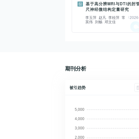
目的探讨以慢性头晕为主诉的脑
基于高分辨MRI与DTI的肘
分。横断面研究纳入正常对照(nor
(cerebral small vessel
尺神经微结构定量研究
control,NC)30例和AD患者42
disease,CSVD)患者类淋巴系
李玉萍
赵凡
李桂萍
常
2026
组间认知功能、大脑形态学、结
英伟
刘畅
邓文佳
碍及意义。材料与方法回顾性收集
络全局属性和节点指标的差异。
年1月至2025年11月以慢性头
摘要：
纵向研究纳入26例接受多奈哌齐
住院的患者136例,结合症状、体
目的 探讨高分辨MRI结合扩散张
AD患者和26例未接受AD药物治
善头颅多模态磁共振成像和前庭
(diffusion tensor imaging,D
患者作为未干预组,收集两组患者
庭脊髓、听力学等相关辅助检查,
肘管综合征尺神经微结构定量评
月的随访过程中的临床和MRI数据
明确慢性头晕的相关病因。最终
用价值,分析DTI参数与临床严重
期刊分析
线性混合效应模型分析认知量表
完整、病因不明的慢性头晕伴CS
生理指标的相关性。材料与方法 
征脑区体积及结构协变网络指标
32例作为研究对象(CSVD伴慢
纳入42例肘管综合征患者(McGow
结果 AD患者右侧海马、左侧杏
组),年龄、性别及血管危险因素
被引趋势
级14例、Ⅱ级18例、Ⅲ级10例)和
侧楔叶和右侧丘脑显著萎缩
睡眠状态相匹配CSVD不伴慢性
康对照。采用3.0 T MRI行常规
(P<0.05,FWE校正),并伴有结
者32例作为对照(CSVD不伴慢
DTI扫描,测量肘管入口、中段、
络的广泛受损。线性混合效应模
组)。收集CSVD伴慢性头晕患者C
位点的尺神经横截面积(cross-sect
示,MMSE评分、右侧海马和左侧
总负荷评分与头晕残障量表(dizzi
area,CSA)、信号强度比、各向
的时间×组交互效应显著(P<0.05
handicap inventory,DHI)评
数(fractional anisotropy,FA
哌齐治疗组的MMSE评分下降速
患者通过基于弥散张量成像沿血
散系数(apparent diffusion
慢于未干预组,右侧海马和左侧杏