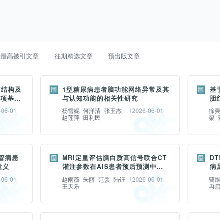
最高被引文章
往期精选文章
预出版文章
脑结构及
1型糖尿病患者脑功能网络异常及其
基
一项基于
与认知功能的相关性研究
胆
析
-06-01
杨雪妮
何洋清
张玉杰
2026-06-01
徐
赵莲萍
田利民
梁
摘要：
摘要：
目的探讨1型糖尿病(type 1 diabetes
目的 
海默病
管病患
MRI定量评估脑白质高信号联合CT
D
mellitus,T1DM)患者静息态脑功能网络
learn
意义
灌注参数在AIS患者预后预测中的
病
患者在24个
价值
的改变特征,及其与认知功能和临床血液
发并验
-06-01
赵雨薇
朱丽
范羡
陆钰
2026-06-01
曹
形态学及
王天乐
冉
指标的关系。材料与方法本研究为前瞻性
素脑病(b
讨其对
横断面研究,于2023年3月至2025年3月
的预测
 本研究
摘要：
摘要：
纳入43例T1DM患者和52例人口学匹配
比较,
研究两部