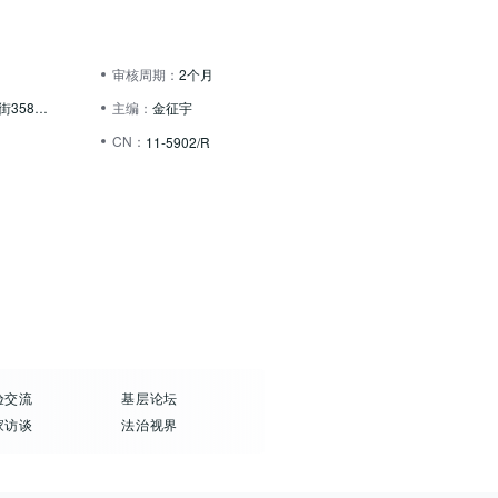
审核周期：
2个月
北京市通州区玉带河东街358号4号楼3层
主编：
金征宇
CN：
11-5902/R
验交流
基层论坛
家访谈
法治视界