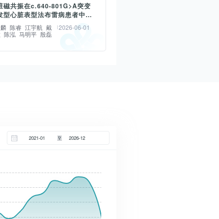
探讨扩散张量成像血管周围空间分
磁共振在c.640-801G>A突变
征-胆红素脑病之间的内在关联。
usion tensor imaging-analysis
发型心脏表型法布雷病患者中的
方法 回顾性收集了安徽省妇女儿
用价值
the perivascular space,DTI-
毅麟
陈睿
江宇航
戴
2026-06-01
中心东院区和西院区2022年1月
敏
陈泓
马明平
殷磊
)技术在缺氧缺血性脑病(hypoxic
25年9月期间住院的173例重度高胆
mic encephalopathy,HIE)足月新
症患儿的一般临床资料及MRI数
部的应用可行性。材料与方法 前
按照7∶3比例划分数据集。通过
讨心脏磁共振(cardiac
取1~28天HIE足月新生儿43例为
eNet-121和PyRadiomics分别提
tic resonance,CMR)在鉴别
,选取性别年龄相匹配脑部无异常
WI的DL和影像组学特征,通过互信
40-801G>A突变迟发型心脏表型的法
生儿37例为对照组,所有新生儿均
征后构建DL Radiomics模型
Fabry disease,FD)患者和肥厚
振常规序列、扩散张量成像
score)。通过LASSO和logistic回
hypertrophic
usion tensor imaging,DTI)序列扫
临床特征,并构建Nomogram模
iomyopathy,HCM)患者的应用价
过软件后处理获得类淋巴系统DTI-
至
别在训练集、测试集和内部验证集
料与方法 回顾性纳入28例2019年
S值,比较分析两组儿童脑区DTI-
法、10折交叉验证和
至2024年10月就诊福州大学附属省
S值,找出HIE新生儿类淋巴系统参数
trapping)中对DL Radiomics、
FD患者为FD组;人口统计学相匹
结果 HIE新生儿DTI-ALPS值低
Nomogram模型的性能进行比
8例HCM患者为HCM组及28例健
新生儿(t=9.12,P<0.05);1~5日
析生化标记物、Radscore与BE
(healthy controls,HC)。收集
新生儿DTI-ALPS值低于6~10日龄
中介效应。结果 173例重度高胆
者及健康受试者的临床基线信息。
儿(t=8.98,P<0.05),11~20日龄
症患儿中65例(37.57%)发生了
.0 T磁共振行标准CMR检查。根据