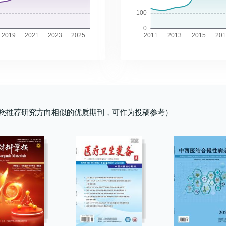
深部及近皮层)。短期神经功能改善定义
HIE新
固醇(high-density lipoprotein
BE。
数
连续变
全局属性
(T2-weighted imaging,T2WI)和T1加
量化类淋
为入院7 d美国国立卫生研究院卒中量表
HIE新生
cholesterol,HDL-C)水平
Radi
数。分析影
检验(
。结论
权增强成像(contrast-enhanced T1-
影像总负
(National Institutes of Health Stroke
HIE新
(r=-0.337,P=0.033)呈负相关;标准化特
Radi
生理指标
(Man
多水平
weighted imaging,T1WI+C)序列影像
伴慢性头
Scale,NIHSS)评分≤1分或下降≥8分,90
HIE
征路径长度与命名得分
龄、分
病例组肘
精确检
短暂的
组学特征,严格在5折交叉验证框架内,通
者基线资
d预后采用改良Rankin评分量表
(t=0.
(r=-0.329,P=0.038)、HDL-C水平
血、总
Bon
脑区的
过方差阈值法、最小冗余最大相关性
CSVD
(modified Rankin Scale,mRS)评分进
ALP
(r=-0.378,P=0.016)呈负相关;全局效率
危险因素
较。通过
区萎缩,
(minimum redundancy maximum
S指数均
行评价,mRS 0~2分为预后良好,3~6分为
(F=3
与HDL-C水平(r=0.376,P=0.017)呈正
Rad
0^(-3)
curv
响有限。
relevance,mRMR)和最小绝对收缩与选
预后不良。采用Spearman相关性分析
DTI
相关;右侧颞上极的节点聚类系数与HDL-
部验证集
FD与
程的神
择算子(least absolute shrinkage and
WMH体积与脑血流灌注状态的相关性。
(t=1
C水平(r=-0.317,P=0.046)呈负相关。
curv
降低(均
有24例左
您推荐研究方向相似的优质期刊，可作为投稿参考）
依据。
selection operator,LASSO)回归进行特
组
二元logistic回归分析评估AIS患者短
DTI-
以上相关性结果经FDR校正后未达统计
的AUC
导速度呈
hyper
征筛选并构建组学模型。运用逻辑回归筛
头晕组
期、90 d临床预后的独立危险因素,并构
(t=4.
学显著,提示存在潜在相关性,需谨慎解
的AUC
者均为
选临床指标以构建临床模型。基于上述特
组
建90 d预后预测模型。以基线NIHSS评
HIE新
读。结论T1DM患者存在显著的脑功能网
Nomo
加,FA
义(P
征分别构建了T2WI模型、T1WI+C模
分、V_(Tmax>6 s)和V_(CBF6 s)
论 D
络重构,表现为整体效率下降与局部效率
0.85
Ⅱ级
著大于H
型、双序列影像模型、临床模型以及多模
DHI评
(OR=0.992,95%CI:0.986~0.998,P=0.009)、
病足月
升高,并与特定认知损害及血脂代谢水平
和总胆
],RD值
HCM
态联合模型,并绘制多模态联合模型的列
),双侧
V_(CBF6 s)、V_(CBF6 s)、V_(CBF6
相关。这些发现为理解其认知功能障碍的
介效应
曲线下面
发型心
线图。通过受试者工作特征(receiver
评分亦呈
s、)V_(CBF<30%)建立的预测模
神经机制及临床综合管理提供了新见解。
比为20
HCM
operating characteristic,ROC)曲线下
03;右
型,DeLong检验显示两组绝对差值为
(P=0.
10%,特
初始T
面积(area under the curve,AUC)、校
以慢性头晕
0.029(Z=2.06,P=0.03)。Hosmer–
Rad
AUC达
壁为主